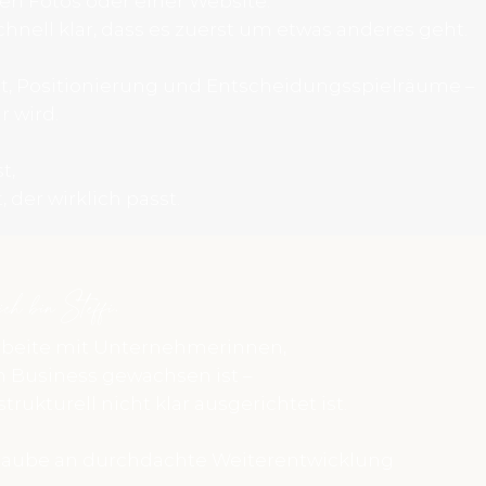
n Fotos oder einer Website.
hnell klar, dass es zuerst um etwas anderes geht.
, Positionierung und Entscheidungsspielräume –
r wird.
t,
, der wirklich passt.
ch bin Steffi.
rbeite mit Unternehmerinnen,
 Business gewachsen ist –
strukturell nicht klar ausgerichtet ist.
glaube an durchdachte Weiterentwicklung