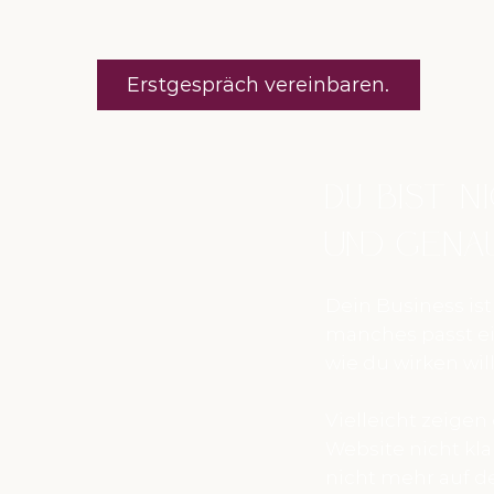
Erstgespräch vereinbaren.
Du bist n
Und genau
Dein Business ist
manches passt ei
wie du wirken will
Vielleicht zeigen 
Website nicht klar
nicht mehr auf de