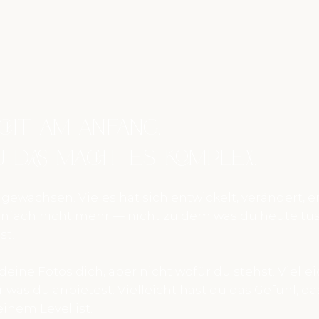
icht am Anfang.
 das macht es komplex.
 gewachsen. Vieles hat sich entwickelt, verändert, e
nfach nicht mehr — nicht zu dem was du heute tus
st.
deine Fotos dich, aber nicht wofür du stehst. Viellei
 was du anbietest. Vielleicht hast du das Gefühl, das
inem Level ist.