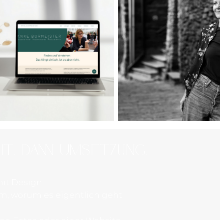
eit. Dann Umsetzung.
it Design.
m, worum es eigentlich geht.