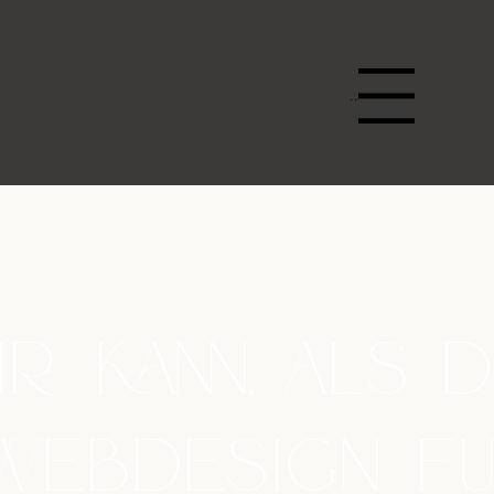
Menu
 kann, als d
Webdesign fü