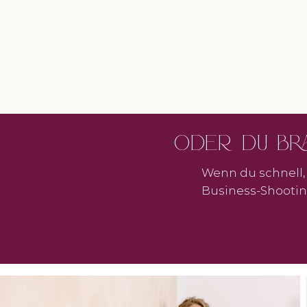
Oder du bra
Wenn du schnell, 
Business-Shootin