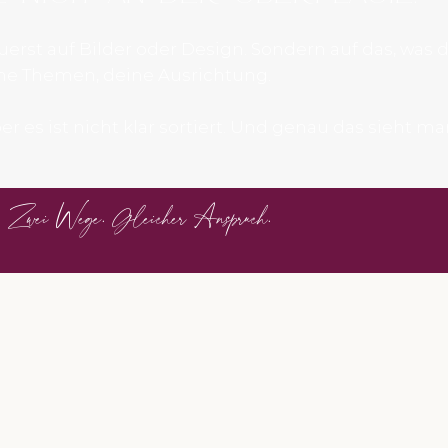
uerst auf Bilder oder Design. Sondern auf das, was d
ne Themen, deine Ausrichtung.
Aber es ist nicht klar sortiert. Und genau das sieht 
Zwei Wege. Gleicher Anspruch.
NEUORDNUNG
r nicht klar
Wenn dein Angebot gewac