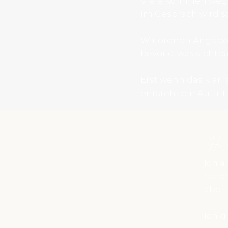
Viele kommen wege
Im Gespräch wird sc
Wir ordnen Angebot
bevor etwas sichtba
Erst wenn das klar is
entsteht ein Auftritt
Hi, i
Ich a
deren
aber 
Ich 