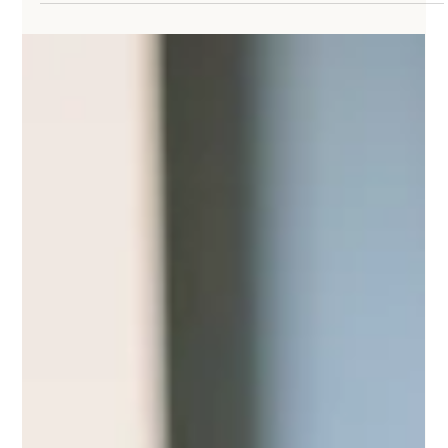
Ein Businessshooting ist weit mehr als ein Fototermin. Es
ist eine strategische Investition in deine Sichtbarkeit,
deine Marke und den ersten Eindruck, den potenzielle
Kund:innen von dir gewinnen. Die Kleidung spielt dabei
eine größere Rolle, als viele denken. Nicht, weil sie im
Mittelpunkt stehen soll – sondern weil sie beeinflusst, wie
glaubwürdig, kompetent und nahbar du wirkst. Das
beste Outfit für Businessfotos ist deshalb nicht das
teuerste, trendigste oder förmlichste.