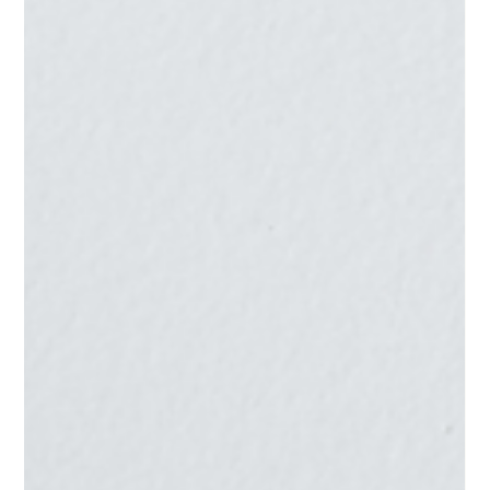
Eine Seite, die alles sagt – der Onepager
für Anke Burmeister
Für Anke Burmeister habe ich eine neue Webseite
umgesetzt – diesmal als Onepager. Ein Onepager ist eine
Webseite, die alle wichtigen Inhalte auf einer einzigen
Seite bündelt. Anstatt sich durch viele Unterseiten zu
klicken, scrollt man sich bequem von oben nach unten
durch – von der Vorstellung der Person über die
Angebote bis hin zu den Kontaktmöglichkeiten. Alles ist
klar strukturiert und direkt greifbar. Gerade für Anke, die
ihre Themen klar und übersichtlich präsentieren