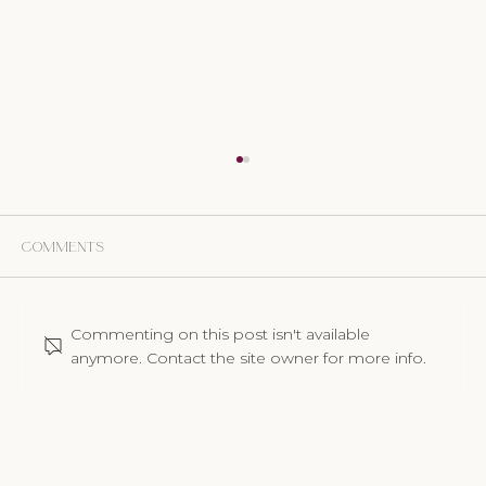
Comments
Commenting on this post isn't available
anymore. Contact the site owner for more info.
Der Tag des Fototermins: Wie du mit
der Nervosität umgehst