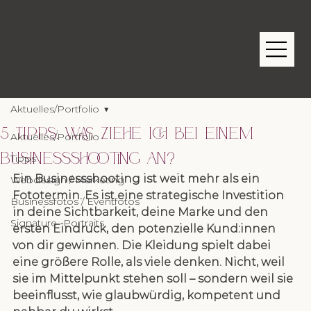
Aktuelles/Portfolio
5 Tipps: Was ziehe ich bei einem
Aktuelles/Portfolio
Businessshooting an?
Tipps
Ein Businessshooting ist weit mehr als ein 
Webdesign / Marketing
Fototermin. Es ist eine strategische Investition 
Businessfotos / Eventfotos
in deine Sichtbarkeit, deine Marke und den 
Signature -Portraits
ersten Eindruck, den potenzielle Kund:innen 
von dir gewinnen. Die Kleidung spielt dabei 
eine größere Rolle, als viele denken. Nicht, weil 
sie im Mittelpunkt stehen soll – sondern weil sie 
beeinflusst, wie glaubwürdig, kompetent und 