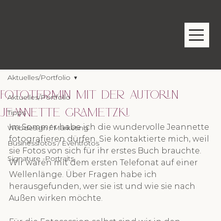
Aktuelles/Portfolio
Fototermin mit der Autorin
Aktuelles/Portfolio
Jeannette Grametzki
Tipps
Im Sommer habe ich die wundervolle Jeannette 
Webdesign / Marketing
fotografieren dürfen. Sie kontaktierte mich, weil 
Businessfotos / Eventfotos
sie Fotos von sich für ihr erstes Buch brauchte. 
Signature -Portraits
Wir waren mit dem ersten Telefonat auf einer 
Wellenlänge. Über Fragen habe ich 
herausgefunden, wer sie ist und wie sie nach 
Außen wirken möchte.