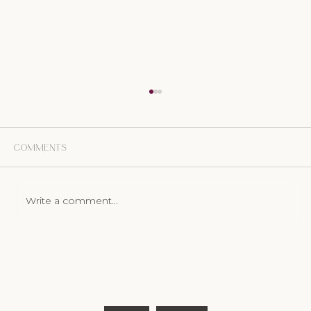
Comments
Write a comment...
Businessfotos mit Konzept – Marina
Witzig zu Besuch in meinem Studio