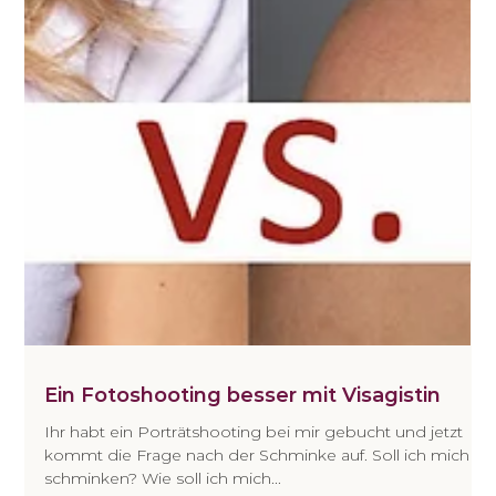
Ein Fotoshooting besser mit Visagistin