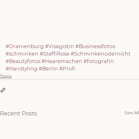
#Oranienburg
#Visagistin
#Businessfotos
#schminken
#SteffiRose
#Schminkenodernicht
#Beautyfotos
#Haaremachen
#fotografin
#Hairstyling
#Berlin
#Profi
Tipps
See All
Recent Posts