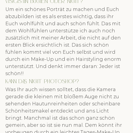
Visigistin buchen oder nicht?
Um ein schönes Porträt zu machen und Euch 
abzubilden ist es als erstes wichtig, dass ihr 
Euch wohlfühlt und auch schön fühlt. Das mit 
dem Wohlfühlen unterstütze ich auch noch 
zusätzlich mit meiner Arbeit, die nicht auf den 
ersten Blick ersichtlich ist. Das sich schön 
fühlen kommt viel von Euch selbst und wird 
durch ein Make-Up und ein Hairstyling enorm 
unterstützt. Und denkt immer daran: Jeder ist 
schön!!
Kann das nicht Photoshop?
Was Ihr auch wissen solltet, dass die Kamera 
gerade die kleinen mit bloßem Auge nicht zu 
sehenden Hautunreinheiten oder scheinbare 
Schönheitsmakel entdeckt und ans Licht 
bringt. Manchmal ist das schon ganz schön 
gemein, aber so ist sie nun mal. Dem könnt ihr 
vorbeugen durch ein leichtes Tages-Make-Up 