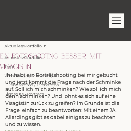
Aktuelles/Portfolio
Ein Fotoshooting besser mit
Aktuelles/Portfolio
Visagistin
Tipps
Ihr habt ein Porträtshooting bei mir gebucht 
Webdesign / Marketing
und jetzt kommt die Frage nach der Schminke 
Businessfotos / Eventfotos
auf. Soll ich mich schminken? Wie soll ich mich 
Signature -Portraits
denn schminken? Und lohnt es sich auf eine 
Visagistin zurück zu greifen? Im Grunde ist die 
Frage  einfach zu beantworten: Mit einem JA. 
Allerdings gibt es dabei einiges zu beachten 
und zu wissen.