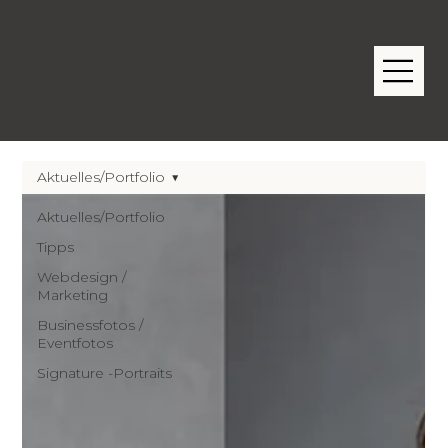
Aktuelles/Portfolio
Aktuelles/Portfolio
Tipps
Webdesign /
Marketing
Businessfotos /
Eventfotos
Signature -Portraits