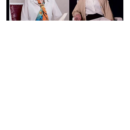
Tilly Boesche-Zacharow zu Besuch im
Fotostudio Steffi Rose
Verlegerin Boesche-Zacharow lebt und wirkt in Berlin-
Frohnau und Fotografin Rose wohnt und gestaltet in
Oranienburg. Und in diesem...