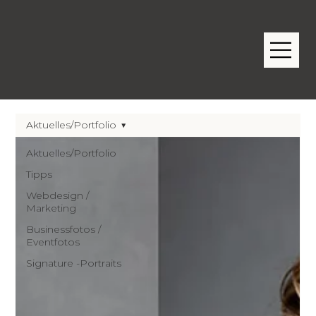
Aktuelles/Portfolio
Aktuelles/Portfolio
Tipps
Webdesign /
Marketing
Businessfotos /
Eventfotos
Signature -Portraits