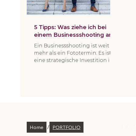
5 Tipps: Was ziehe ich bei
einem Businessshooting an?
Ein Businessshooting ist weit
mehr als ein Fototermin. Es ist
eine strategische Investition in
deine Sichtbarkeit, deine Marke
und den ersten Eindruck, den
potenzielle Kund:innen von dir
gewinnen. Die Kleidung spielt
dabei eine größere Rolle, als
viele denken. Nicht, weil sie im
Mittelpunkt stehen soll –
sondern weil sie beeinflusst, wie
glaubwürdig, kompetent und
© 2
/
Home
PORTFOLIO
nahbar du wirkst. Das beste