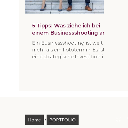
5 Tipps: Was ziehe ich bei
einem Businessshooting an?
Ein Businessshooting ist weit
mehr als ein Fototermin. Es ist
eine strategische Investition in
deine Sichtbarkeit, deine Marke
und den ersten Eindruck, den
potenzielle Kund:innen von dir
gewinnen. Die Kleidung spielt
dabei eine größere Rolle, als
viele denken. Nicht, weil sie im
Mittelpunkt stehen soll –
sondern weil sie beeinflusst, wie
glaubwürdig, kompetent und
© 2
/
Home
PORTFOLIO
nahbar du wirkst. Das beste