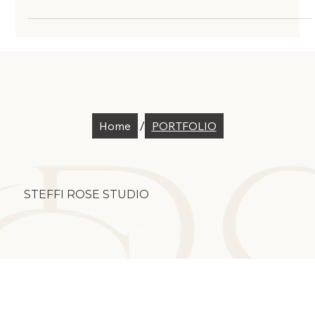
deine Marke und den ersten Eindruck, den potenzielle
Kund:innen von dir gewinnen. Die Kleidung spielt dabei
eine größere Rolle, als viele denken. Nicht, weil sie im
Mittelpunkt stehen soll – sondern weil sie beeinflusst, wie
glaubwürdig, kompetent und nahbar du wirkst. Das
beste Outfit für Businessfotos ist deshalb nicht das
teuerste, trendigste oder förmlichste.
/
Home
PORTFOLIO
© 2035 by Steffi Rose Studio
STEFFI ROSE STUDIO
Business Fotografie, Personal Branding Fotografie, Eventfotografie
Webdesign für Selbstständige
Business Fotografie und Webdesign in Oranienburg, Berlin und Oberhavel.
Impressum
Datenschutz