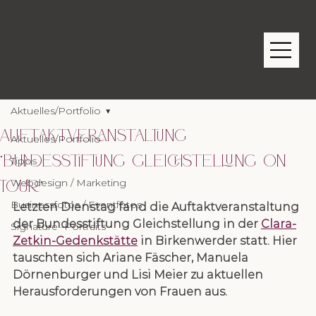
Aktuelles/Portfolio
Auftaktveranstaltung
Aktuelles/Portfolio
"Bundesstiftung Gleichstellung on
Tipps
Webdesign / Marketing
Tour"
Businessfotos / Eventfotos
Letzten Dienstag fand die Auftaktveranstaltung 
der Bundesstiftung Gleichstellung in der 
Clara-
Signature -Portraits
Zetkin-Gedenkstätte
 in Birkenwerder statt. Hier 
tauschten sich Ariane Fäscher, Manuela 
Dörnenburger und Lisi Meier zu aktuellen 
Herausforderungen von Frauen aus.