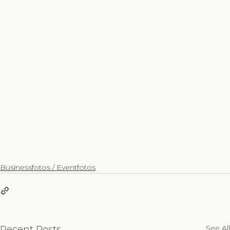
Businessfotos / Eventfotos
See All
Recent Posts